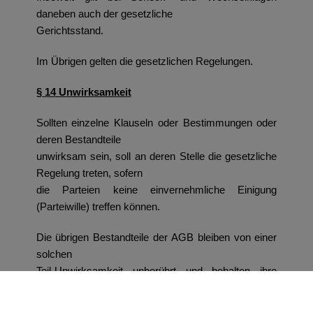
daneben auch der gesetzliche
Gerichtsstand.
Im Übrigen gelten die gesetzlichen Regelungen.
§ 14 Unwirksamkeit
Sollten einzelne Klauseln oder Bestimmungen oder
deren Bestandteile
unwirksam sein, soll an deren Stelle die gesetzliche
Regelung treten, sofern
die Parteien keine einvernehmliche Einigung
(Parteiwille) treffen können.
Die übrigen Bestandteile der AGB bleiben von einer
solchen
Teil-Unwirksamkeit unberührt und behalten ihre
Geltung.