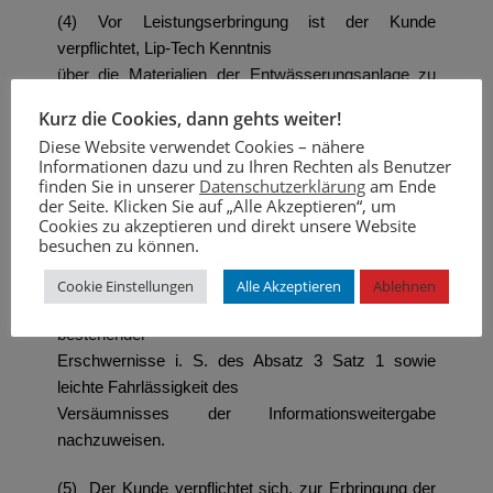
(4) Vor Leistungserbringung ist der Kunde
verpflichtet, Lip-Tech Kenntnis
über die Materialien der Entwässerungsanlage zu
verschaffen und entsprechende
Kurz die Cookies, dann gehts weiter!
Entwässerungs- und Revisionspläne zur Verfügung
Diese Website verwendet Cookies – nähere
zu stellen. Kommt der Kunde
Informationen dazu und zu Ihren Rechten als Benutzer
seiner Informationspflicht nicht oder nicht in
finden Sie in unserer
Datenschutzerklärung
am Ende
der Seite. Klicken Sie auf „Alle Akzeptieren“, um
ausreichendem Maße nach, haftet er
Cookies zu akzeptieren und direkt unsere Website
für sich hieraus ergebende Schäden und
besuchen zu können.
Mehraufwendungen.
Cookie Einstellungen
Alle Akzeptieren
Ablehnen
Es bleibt dem Kunden freigestellt, die Nichtkenntnis
bestehender
Erschwernisse i. S. des Absatz 3 Satz 1 sowie
leichte Fahrlässigkeit des
Versäumnisses der Informationsweitergabe
nachzuweisen.
(5) Der Kunde verpflichtet sich, zur Erbringung der