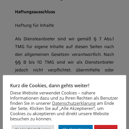
Haftungsausschluss
Haftung für Inhalte
Als Diensteanbieter sind wir gemäß § 7 Abs.1
TMG für eigene Inhalte auf diesen Seiten nach
den allgemeinen Gesetzen verantwortlich. Nach
§§ 8 bis 10 TMG sind wir als Dienstanbieter
jedoch nicht verpflichtet, übermittelte oder
gespeicherte fremde Informationen zu
überwachen oder nach Umständen zu forschen,
Kurz die Cookies, dann gehts weiter!
die auf eine rechtswidrige Tätigkeit hinweisen.
Diese Website verwendet Cookies – nähere
Informationen dazu und zu Ihren Rechten als Benutzer
Verpflichtungen zur Entfernung oder Sperrung
finden Sie in unserer
Datenschutzerklärung
am Ende
der Nutzung von Informationen nach den
der Seite. Klicken Sie auf „Alle Akzeptieren“, um
Cookies zu akzeptieren und direkt unsere Website
allgemeinen Gesetzen bleiben hiervon unberührt.
besuchen zu können.
Eine diesbezügliche Haftung ist jedoch erst ab